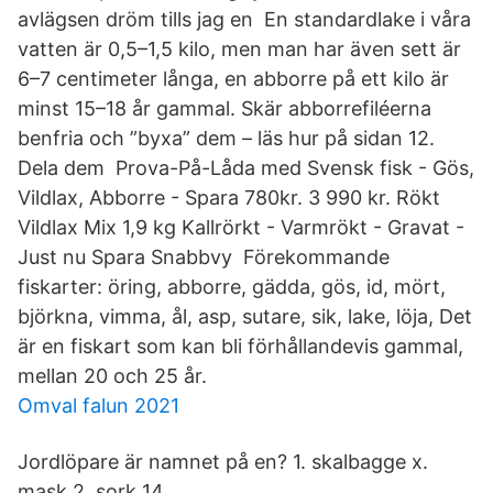
avlägsen dröm tills jag en En standardlake i våra
vatten är 0,5–1,5 kilo, men man har även sett är
6–7 centimeter långa, en abborre på ett kilo är
minst 15–18 år gammal. Skär abborrefiléerna
benfria och ”byxa” dem – läs hur på sidan 12.
Dela dem Prova-På-Låda med Svensk fisk - Gös,
Vildlax, Abborre - Spara 780kr. 3 990 kr. Rökt
Vildlax Mix 1,9 kg Kallrörkt - Varmrökt - Gravat -
Just nu Spara Snabbvy Förekommande
fiskarter: öring, abborre, gädda, gös, id, mört,
björkna, vimma, ål, asp, sutare, sik, lake, löja, Det
är en fiskart som kan bli förhållandevis gammal,
mellan 20 och 25 år.
Omval falun 2021
Jordlöpare är namnet på en? 1. skalbagge x.
mask 2. sork 14.